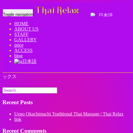
Toggle navigation
日本語
HOME
ABOUT US
Home
-
3月キ…
STAFF
GALLERY
price
ACCESS
blog
日本語
3月キャンペーン 上野 御徒町 タイ古式マッサージ | タイリラ
ックス
Recent Posts
Ueno Okachimachi Traditional Thai Massage | Thai Relax
link
Recent Comments