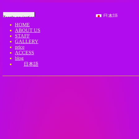
日本語
Toggle navigation
HOME
ABOUT US
「タイリラックスマッサージ」は 603
STAFF
GALLERY
室にあります。
price
ACCESS
blog
Home
-
-
「タイ…
日本語