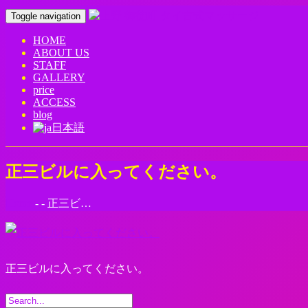
Toggle navigation
HOME
ABOUT US
STAFF
GALLERY
price
ACCESS
blog
日本語
正三ビルに入ってください。
Home
-
-
正三ビ…
正三ビルに入ってください。