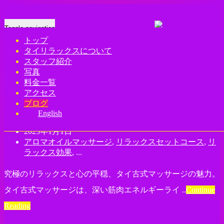
Toggle navigation
English
トップ
タイリラックスについて
上野 御徒町 タイ古式マッサージ
スタッフ紹介
写真
上野 御徒町 タイ古式マッサージ | タイ
料金一覧
アクセス
リラックス
ブログ
English
thairelax
2023年1月1日
アロマオイルマッサージ
,
リラックスセットコース
,
リ
ラックス効果
, ...
究極のリラックスと心の平穏、タイ古式マッサージの魅力。
タイ古式マッサージは、深い筋肉エネルギーライ ..
Continue
Reading