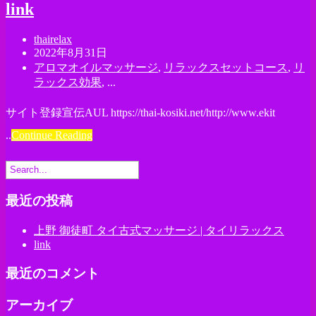
link
thairelax
2022年8月31日
アロマオイルマッサージ
,
リラックスセットコース
,
リ
ラックス効果
, ...
サイト登録宣伝AUL https://thai-kosiki.net/http://www.ekit
..
Continue Reading
最近の投稿
上野 御徒町 タイ古式マッサージ | タイリラックス
link
最近のコメント
アーカイブ