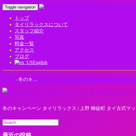
Toggle navigation
トップ
タイリラックスについて
スタッフ紹介
写真
料金一覧
アクセス
ブログ
English
Home
-
冬のキ…
冬のキャンペーン タイリラックス | 上野 御徒町 タイ古式マ
最近の投稿