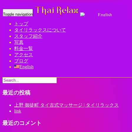
Toggle navigation
English
トップ
Home
-
ザラ(…
タイリラックスについて
スタッフ紹介
写真
料金一覧
アクセス
ブログ
ザラ(Zara)上野 御徒町 タイ古式マッサージ | タイリラックス
English
最近の投稿
上野 御徒町 タイ古式マッサージ | タイリラックス
link
最近のコメント