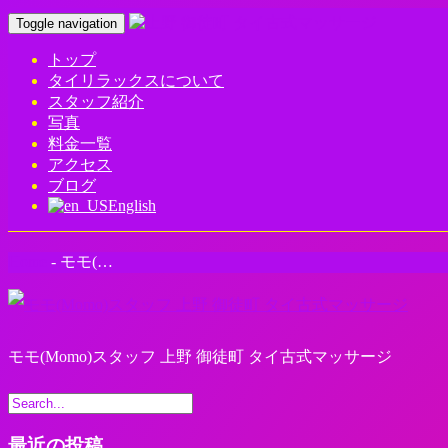
Toggle navigation
トップ
タイリラックスについて
スタッフ紹介
写真
料金一覧
アクセス
ブログ
English
Home
-
モモ(…
モモ(Momo)スタッフ 上野 御徒町 タイ古式マッサージ
最近の投稿