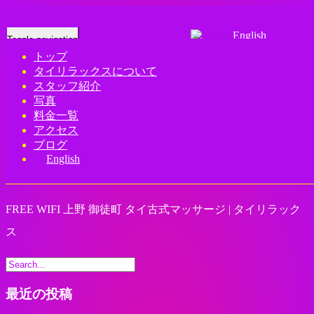
English
Toggle navigation
トップ
タイリラックスについて
Home
-
FRE…
スタッフ紹介
写真
料金一覧
アクセス
ブログ
English
FREE WIFI 上野 御徒町 タイ古式マッサージ | タイリラック
ス
最近の投稿