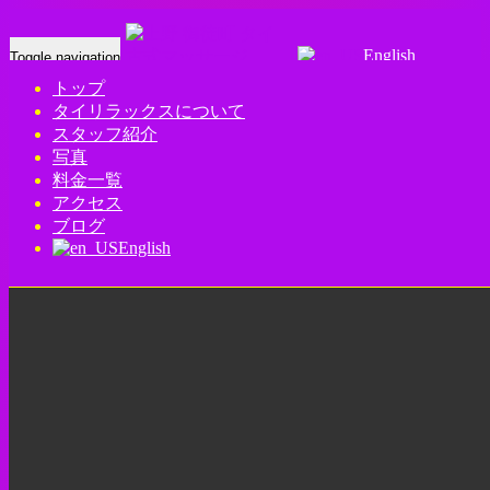
English
Toggle navigation
トップ
タイリラックスについて
sora 上野 御徒町 タイ古式マッサージ |
スタッフ紹介
タイリラックス
写真
料金一覧
アクセス
Home
-
-
sor…
ブログ
English