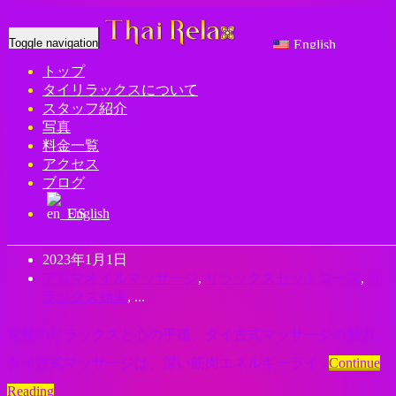
Toggle navigation
English
トップ
Tag: 御徒町タイ古式マッサージ
タイリラックスについて
スタッフ紹介
写真
Home
- 御徒町タイ古式マッサージ
料金一覧
アクセス
上野 御徒町 タイ古式マッサージ | タイ
ブログ
リラックス
English
thairelax
2023年1月1日
アロマオイルマッサージ
,
リラックスセットコース
,
リ
ラックス効果
, ...
究極のリラックスと心の平穏、タイ古式マッサージの魅力。
タイ古式マッサージは、深い筋肉エネルギーライ ..
Continue
Reading